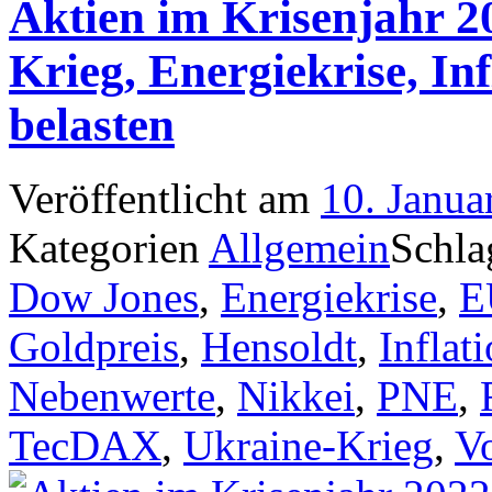
Aktien im Krisenjahr 2
Krieg, Energiekrise, I
belasten
Veröffentlicht am
10. Janua
Kategorien
Allgemein
Schla
Dow Jones
,
Energiekrise
,
E
Goldpreis
,
Hensoldt
,
Inflat
Nebenwerte
,
Nikkei
,
PNE
,
TecDAX
,
Ukraine-Krieg
,
V