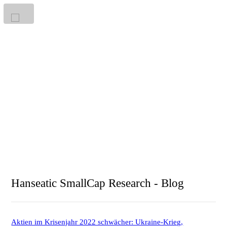
Hanseatic SmallCap Research - Blog
Aktien im Krisenjahr 2022 schwächer: Ukraine-Krieg,