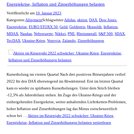
Energiekrise, Inflation und Zinserhöhungen belasten
Veröffentlicht am
10. Januar 2023
Kategorien
Allgemein
Schlagwörter
Adidas
,
aktien
,
DAX
,
Dow Jones
,
Energiekrise
,
EURO STOXX 50
,
Gold
,
Goldpreis
,
Hensoldt
,
Inflation
,
MDAX
,
Nasdaq
,
Nebenwerte
,
Nikkei
,
PNE
,
Rheinmetall
,
S&P 500
,
SDAX
,
TecDAX
,
Ukraine-Krieg
,
Vonovia
,
Zalando
,
Zinserhöhungen
Kurserholung im vierten Quartal Nach drei positiven Börsenjahren verlief
2022 für den DAX überwiegend im Abwärtstrend. Erst im letzten Quartal
kam es wieder zu spürbaren Kurserholungen. Unter dem Strich bleiben
-12,3% als Jahresbilanz stehen. Im Zuge des Ukraine-Kriegs und der
einhergehenden Energiekrise, weiter anhaltenden Lieferketten-Problemen,
hoher Inflation und Zinserhöhungen lag das Minus zwischenzeitlich
schon bei …
Aktien im Krisenjahr 2022 schwächer: Ukraine-Krieg,
Energiekrise, Inflation und Zinserhöhungen belasten
weiterlesen